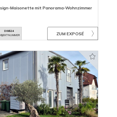
Design-Maisonette mit Panorama-Wohnzimmer
D06524
ZUM EXPOSÉ
BJEKTNUMMER