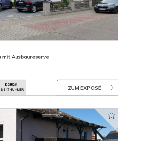
us mit Ausbaureserve
D03526
ZUM EXPOSÉ
BJEKTNUMMER