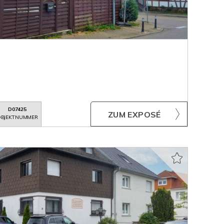
D07425
ZUM EXPOSÉ
BJEKTNUMMER