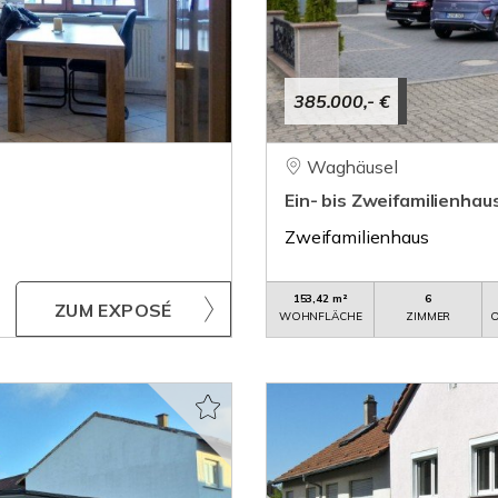
385.000,- €
Waghäusel
Ein- bis Zweifamilienha
Zweifamilienhaus
153,42 m²
6
ZUM EXPOSÉ
WOHNFLÄCHE
ZIMMER
O