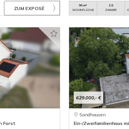
90 m²
2,5
ZUM EXPOSÉ
WOHNFLÄCHE
ZIMMER
O
629.000,- €
Sandhausen
n Forst
Ein-/Zweifamilienhaus mi