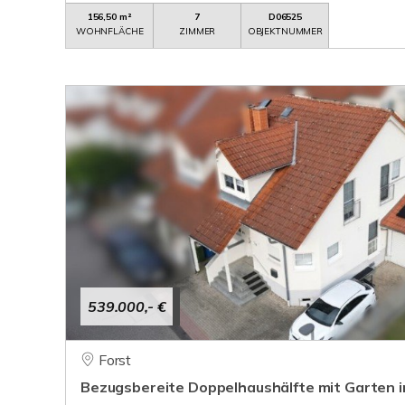
156,50 m²
7
D06525
WOHNFLÄCHE
ZIMMER
OBJEKTNUMMER
539.000,- €
Forst
Bezugsbereite Doppelhaushälfte mit Garten i