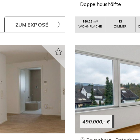
Doppelhaushälfte
160,21 m²
13
ZUM EXPOSÉ
WOHNFLÄCHE
ZIMMER
O
490.000,- €