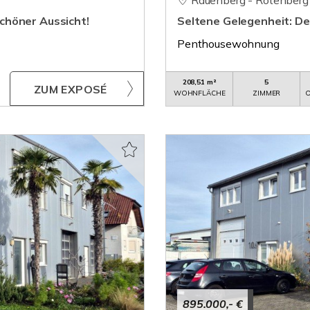
Rauenberg - Rotenberg
chöner Aussicht!
Seltene Gelegenheit: 
Penthousewohnung
208,51 m²
5
ZUM EXPOSÉ
WOHNFLÄCHE
ZIMMER
O
895.000,- €