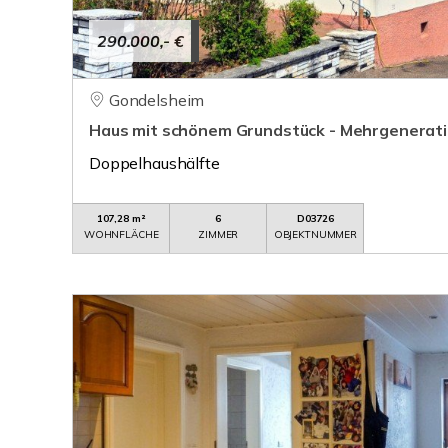
290.000,- €
Gondelsheim
Haus mit schönem Grundstück - Mehrgenerat
Doppelhaushälfte
107,28 m²
6
D03726
WOHNFLÄCHE
ZIMMER
OBJEKTNUMMER