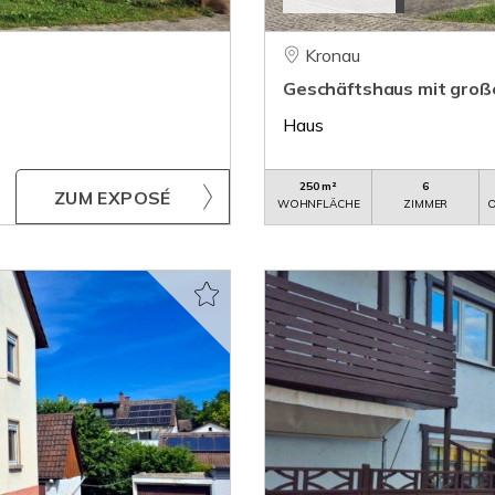
Kronau
Geschäftshaus mit gro
Haus
250 m²
6
ZUM EXPOSÉ
WOHNFLÄCHE
ZIMMER
O