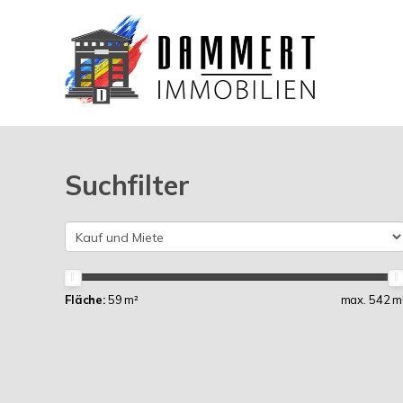
Suchfilter
Fläche:
59 m²
max. 542 m