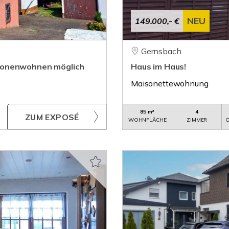
NEU
149.000,- €
Gernsbach
ionenwohnen möglich
Haus im Haus!
Maisonettewohnung
85 m²
4
ZUM EXPOSÉ
WOHNFLÄCHE
ZIMMER
O