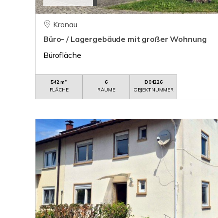
Kronau
Büro- / Lagergebäude mit großer Wohnung
Bürofläche
542 m²
6
D04226
FLÄCHE
RÄUME
OBJEKTNUMMER