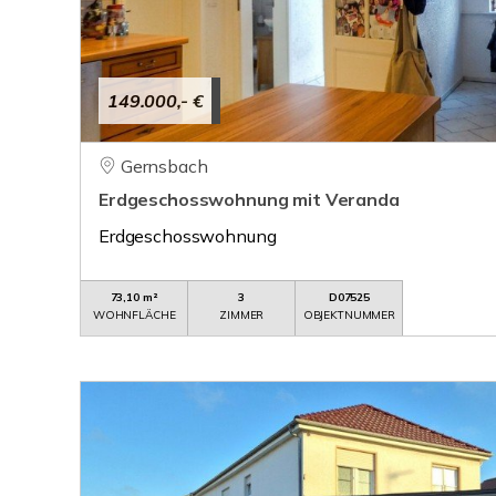
149.000,- €
Gernsbach
Erdgeschosswohnung mit Veranda
Erdgeschosswohnung
73,10 m²
3
D07525
WOHNFLÄCHE
ZIMMER
OBJEKTNUMMER