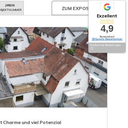
J05526
ZUM EXPOSÉ
BJEKTNUMMER
Exzellent
4,9
Basierend auf
28 Google-Bewertungen
Echtheit von Bewertungen
t Charme und viel Potenzial