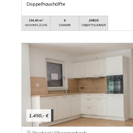
Doppelhaushälfte
134,40 m²
6
J04526
WOHNFLÄCHE
ZIMMER
OBJEKTNUMMER
1.450,- €