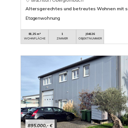
Bruchsal / Obergrombach
Altersgerechtes und betreutes Wohnen mit s
Etagenwohnung
81,25 m²
1
J04126
WOHNFLÄCHE
ZIMMER
OBJEKTNUMMER
895.000,- €