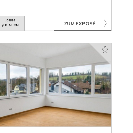
J04626
ZUM EXPOSÉ
BJEKTNUMMER