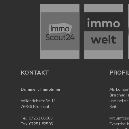
KONTAKT
PROFI
Dammert Immobilien
Als kompe
Bruchsal
s
Wilderichstraße 11
und bei de
76646 Bruchsal
Seite.
Tel.:
07251 85003
Mit umfas
Fax: 07251 82505
Expertise 