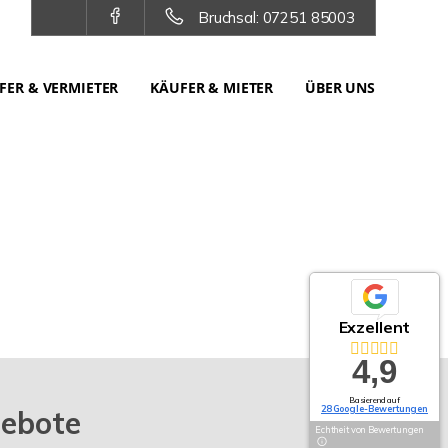
Bruchsal: 07251 85003
FER & VERMIETER
KÄUFER & MIETER
ÜBER UNS
Exzellent
4,9
Basierend auf
28 Google-Bewertungen
gebote
Echtheit von Bewertungen