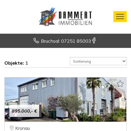
Bruchsal: 07251 85003
Objekte:
1
895.000,- €
Kronau