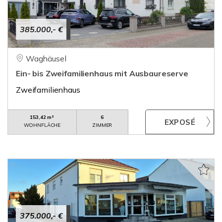
385.000,- €
Waghäusel
Ein- bis Zweifamilienhaus mit Ausbaureserve
Zweifamilienhaus
153,42 m²
6
WOHNFLÄCHE
ZIMMER
375.000,- €