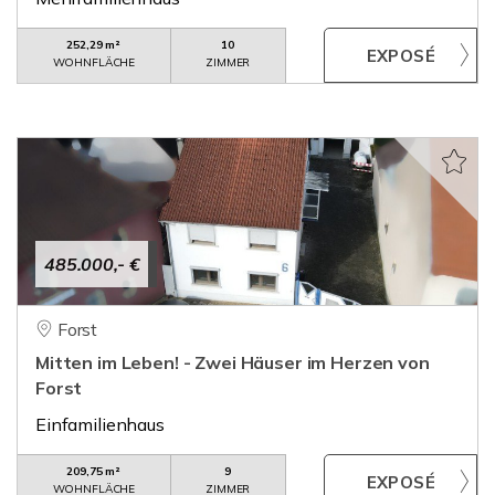
252,29 m²
10
WOHNFLÄCHE
ZIMMER
485.000,- €
Forst
Mitten im Leben! - Zwei Häuser im Herzen von
Forst
Einfamilienhaus
209,75 m²
9
WOHNFLÄCHE
ZIMMER