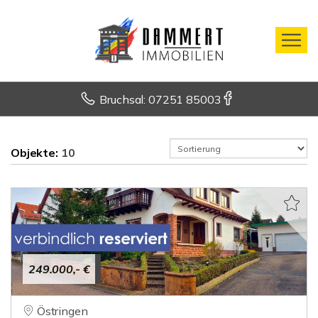
Bruchsal: 07251 85003
Objekte:
10
249.000,- €
Östringen