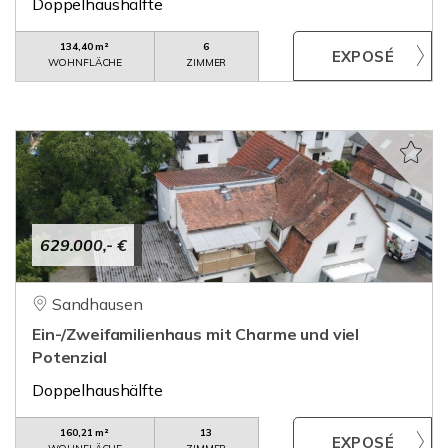
Doppelhaushälfte
134,40 m²
6
WOHNFLÄCHE
ZIMMER
629.000,- €
Sandhausen
Ein-/Zweifamilienhaus mit Charme und viel
Potenzial
Doppelhaushälfte
160,21 m²
13