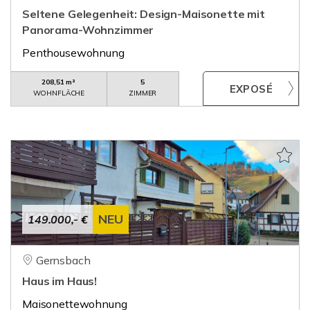
Seltene Gelegenheit: Design-Maisonette mit
Panorama-Wohnzimmer
Penthousewohnung
208,51 m²
5
WOHNFLÄCHE
ZIMMER
NEU
149.000,- €
Gernsbach
Haus im Haus!
Maisonettewohnung