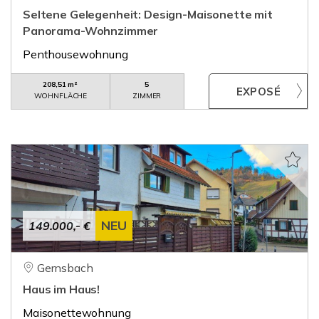
Seltene Gelegenheit: Design-Maisonette mit
Panorama-Wohnzimmer
Penthousewohnung
208,51 m²
5
WOHNFLÄCHE
ZIMMER
NEU
149.000,- €
Gernsbach
Haus im Haus!
Maisonettewohnung