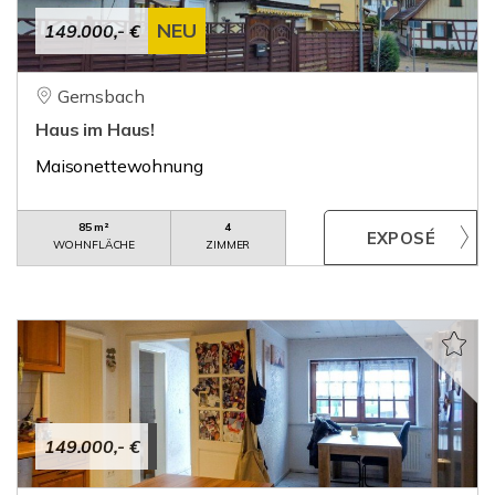
NEU
149.000,- €
Gernsbach
Haus im Haus!
Maisonettewohnung
85 m²
4
WOHNFLÄCHE
ZIMMER
149.000,- €