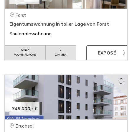
Forst
Eigentumswohnung in toller Lage von Forst
Souterrainwohnung
59 m²
2
WOHNFLÄCHE
ZIMMER
349.000,- €
Bruchsal