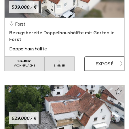
539.000,- €
Forst
Bezugsbereite Doppelhaushälfte mit Garten in
Forst
Doppelhaushälfte
134,40 m²
6
WOHNFLÄCHE
ZIMMER
629.000,- €