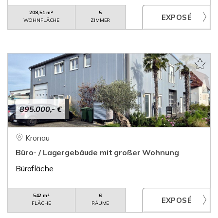
208,51 m²
5
WOHNFLÄCHE
ZIMMER
895.000,- €
Kronau
Büro- / Lagergebäude mit großer Wohnung
Bürofläche
542 m²
6
FLÄCHE
RÄUME