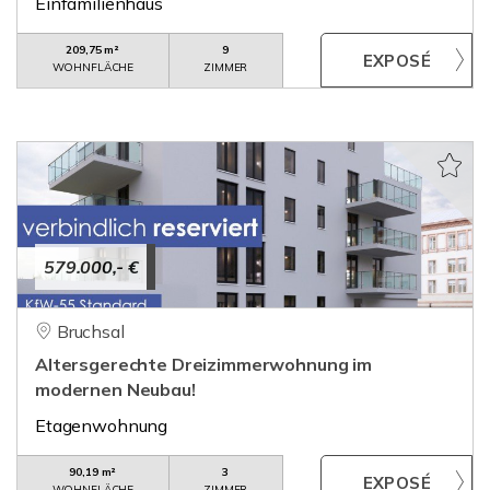
Einfamilienhaus
209,75 m²
9
WOHNFLÄCHE
ZIMMER
579.000,- €
Bruchsal
Altersgerechte Dreizimmerwohnung im
modernen Neubau!
Etagenwohnung
90,19 m²
3
WOHNFLÄCHE
ZIMMER