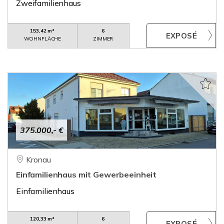
Zweifamilienhaus
153,42 m²
6
WOHNFLÄCHE
ZIMMER
375.000,- €
Kronau
Einfamilienhaus mit Gewerbeeinheit
Einfamilienhaus
120,33 m²
6