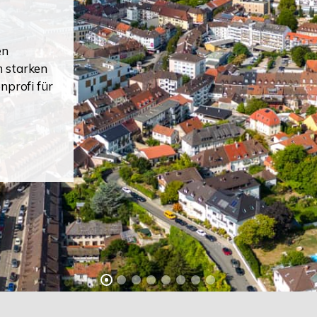
en
m starken
nprofi für