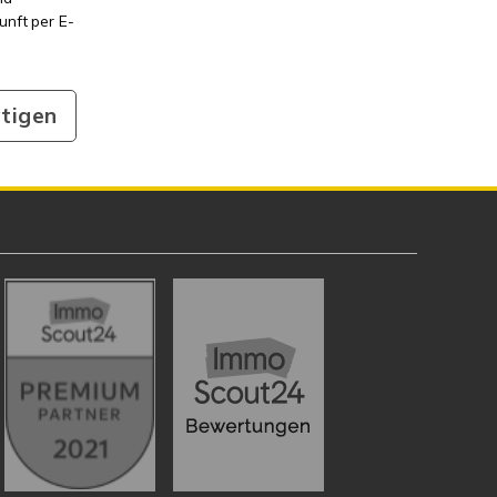
kunft per E-
tigen