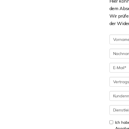
Hier könn
dem Absen
Wir prüf
der Wider
Ich hab
Angaben