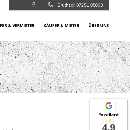
Bruchsal: 07251 85003
FER & VERMIETER
KÄUFER & MIETER
ÜBER UNS
Exzellent
4,9