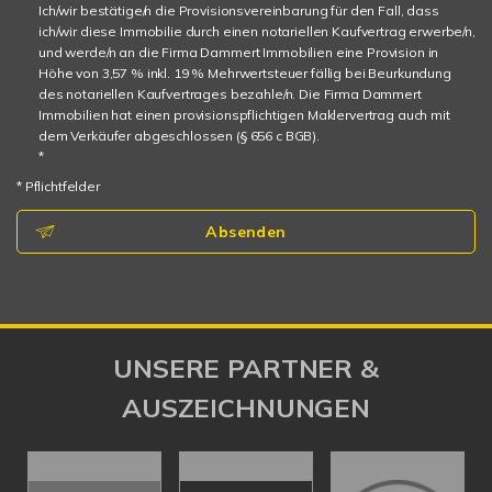
Ich/wir bestätige/n die Provisionsvereinbarung für den Fall, dass
ich/wir diese Immobilie durch einen notariellen Kaufvertrag erwerbe/n,
und werde/n an die Firma Dammert Immobilien eine Provision in
Höhe von 3,57 % inkl. 19 % Mehrwertsteuer fällig bei Beurkundung
des notariellen Kaufvertrages bezahle/n. Die Firma Dammert
Immobilien hat einen provisionspflichtigen Maklervertrag auch mit
dem Verkäufer abgeschlossen (§ 656 c BGB).
*
* Pflichtfelder
Absenden
UNSERE PARTNER &
AUSZEICHNUNGEN