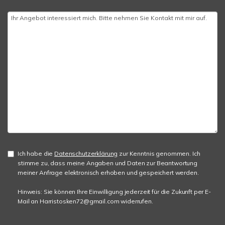
Ich habe die
Datenschutzerklärung
zur Kenntnis genommen. Ich
stimme zu, dass meine Angaben und Daten zur Beantwortung
meiner Anfrage elektronisch erhoben und gespeichert werden.
Hinweis: Sie können Ihre Einwilligung jederzeit für die Zukunft per E-
Mail an Harristosken72@gmail.com widerrufen.