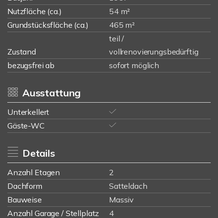
Nutzfläche (ca.)
54 m²
Grundstücksfläche (ca.)
465 m²
teil /
Zustand
vollrenovierungsbedürftig
bezugsfrei ab
sofort möglich
Ausstattung
Unterkellert
Gäste-WC
Details
Anzahl Etagen
2
Dachform
Satteldach
Bauweise
Massiv
Anzahl Garage / Stellplatz
4