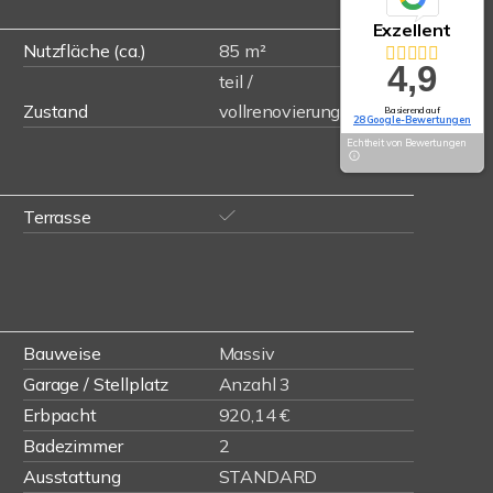
Exzellent
Nutzfläche (ca.)
85 m²
4,9
teil /
Zustand
vollrenovierungsbedürftig
Basierend auf
28 Google-Bewertungen
Echtheit von Bewertungen
Terrasse
Bauweise
Massiv
Garage / Stellplatz
Anzahl 3
Erbpacht
920,14 €
Badezimmer
2
Ausstattung
STANDARD