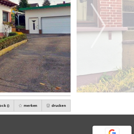
ock (
)
merken
drucken